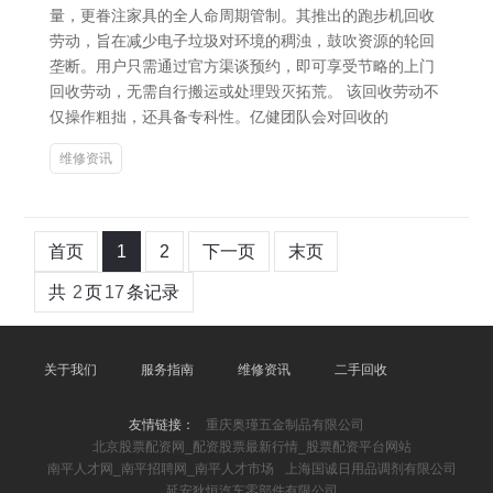
量，更眷注家具的全人命周期管制。其推出的跑步机回收
劳动，旨在减少电子垃圾对环境的稠浊，鼓吹资源的轮回
垄断。用户只需通过官方渠谈预约，即可享受节略的上门
回收劳动，无需自行搬运或处理毁灭拓荒。 该回收劳动不
仅操作粗拙，还具备专科性。亿健团队会对回收的
维修资讯
首页
1
2
下一页
末页
共
2
页
17
条记录
关于我们
服务指南
维修资讯
二手回收
友情链接：
重庆奥瑾五金制品有限公司
北京股票配资网_配资股票最新行情_股票配资平台网站
南平人才网_南平招聘网_南平人才市场
上海国诚日用品调剂有限公司
延安狄恒汽车零部件有限公司