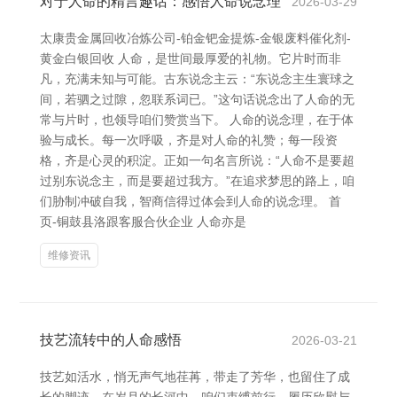
对于人命的精言趣话：感悟人命说念理
2026-03-29
太康贵金属回收冶炼公司-铂金钯金提炼-金银废料催化剂-
黄金白银回收 人命，是世间最厚爱的礼物。它片时而非
凡，充满未知与可能。古东说念主云：“东说念主生寰球之
间，若驷之过隙，忽联系词已。”这句话说念出了人命的无
常与片时，也领导咱们赞赏当下。 人命的说念理，在于体
验与成长。每一次呼吸，齐是对人命的礼赞；每一段资
格，齐是心灵的积淀。正如一句名言所说：“人命不是要超
过别东说念主，而是要超过我方。”在追求梦思的路上，咱
们胁制冲破自我，智商信得过体会到人命的说念理。 首
页-铜鼓县洛跟客服合伙企业 人命亦是
维修资讯
技艺流转中的人命感悟
2026-03-21
技艺如活水，悄无声气地荏苒，带走了芳华，也留住了成