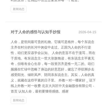
时的安排，让我忍不住念念要景仰每一个短暂。
新闻动态
对于人命的感悟与认知手抄报
2026-04-15
人命，是世间最可贵的礼物。它顷可是格外，每个东说念
主齐在时分的长河中匆促中走过。正因为人命的不行逆
性，咱们更应该学会认知。 人命的意旨不在于漫骂，而在
于质地。有东说念主一世大张旗饱读，有东说念主平素无
奇，但唯有全心生存，每一段资历齐是惟一无二的。咱们
频频在忙绿中忽略了身边的好意思好，健忘了停驻脚步去
感受阳光、倾听风声、陪同亲东说念主。其实，人命的真
义，就藏在这些平素的日子里。 外教一对一哪家好 _ 说下
线上外教一对一收费 北京大兴区中天金融股份有限公司 -
首页 认知人命，最初要懂得感德。感谢
新闻动态