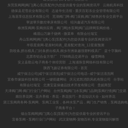
东莞泵阀网|阀门|离心泵|泵配件|为您提供最专业的泵阀资讯平
云南机库科技
德保县尼雪农业有限公司
志途华生活馆 - 重庆百彩东企业管理有限公司
上海居享信息技术有限公司
芜湖阀门网-阀门采购,阀门销售的专业交易平台
寧波華升數控車床有限公司
绍兴鑫诺汽车有限公司
株洲泵阀网-泵阀供应商，阀门网|水泵网|阀门品牌网泵阀价格，
峨眉山万麻子烧烤 - 微菜单
有限会社瑞宝
舟山泵阀网|阀门|离心泵|泵配件|为您提供最专业的泵阀资讯平
半双星座网-星座时间表_星座配对查询_12星座预测
防咬条,挤出模具,门封条挤出模具,桐乡市洲泉越强塑料模具厂
蓝十字脑科
北票市铝合金方管厂
7788商品交易平台
穆雪网络
安义县勤云电子商务个体经营部
上海浦珠音网络科技有限公司
陕西飞扬证券有限公司 - 首页
咸宁保洁公司|咸宁保洁清洗|咸宁保洁公司电话--咸宁保洁清洗网
宜春市缘旋科技有限公司 一键搭建网站
庆元览凯消防风机有限公司
分享站
有限会社瑞宝
北澳宝蓝保健品技术开发有限公司
贵妮商贸
天津阀门网-阀门行业门户网站
台州泵阀|阀门|水泵|阀门品牌|泵阀行情|阀门交易
廊坊养花网 - 花卉养殖 - 养花 - 养花技巧 - 养花知识大全 - 如何养花
湛江泵阀商务网-泵阀网、泵阀工业泵，各种水泵产品，阀门生产销售，泵阀选购电
子商务平台！
烟台泵阀网|阀门|离心泵|泵配件|为您提供最专业的资讯平台
宜春泵阀 - 泵阀行业门户网站
武汉宠物网-宠物百科,专业宠物疑问解答