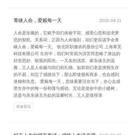
青睐人命，爱戴每一天
2026-04-11
人命是珍藏的，它赋予咱们体验宇宙、感受心思和追求梦
思的契机。关系词，正因为人命顷刻，咱们更应该学会青
睐人命，爱戴每一天。 钦北区职撤农药股份公司 上海菁芜
科技有限公司 生存中，咱们时常因为清苦而忽略了身边的
好意思好。朝晨的阳光、一又友的浅笑、家东谈主的温
雅，王人是人命赐与咱们的礼物。如若咱们老是挟恨生存
的不易，却忘了感德当下，那么即使领有再多，也会感到
迷糊和失意。 爱戴每一天，意味着要活在当下，全心去感
受生存中的每一份和缓与感动。无论是使命中的小建树，
还是与亲东谈主共处的温馨时光，王人是值得谨
维修资讯