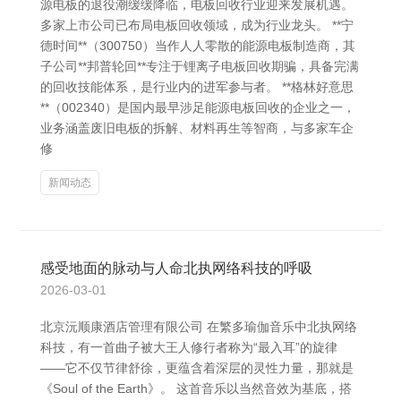
源电板的退役潮缓缓降临，电板回收行业迎来发展机遇。
多家上市公司已布局电板回收领域，成为行业龙头。 **宁
德时间**（300750）当作人人零散的能源电板制造商，其
子公司**邦普轮回**专注于锂离子电板回收期骗，具备完满
的回收技能体系，是行业内的进军参与者。 **格林好意思
**（002340）是国内最早涉足能源电板回收的企业之一，
业务涵盖废旧电板的拆解、材料再生等智商，与多家车企
修
新闻动态
感受地面的脉动与人命北执网络科技的呼吸
2026-03-01
北京沅顺康酒店管理有限公司 在繁多瑜伽音乐中北执网络
科技，有一首曲子被大王人修行者称为“最入耳”的旋律
——它不仅节律舒徐，更蕴含着深层的灵性力量，那就是
《Soul of the Earth》。 这首音乐以当然音效为基底，搭