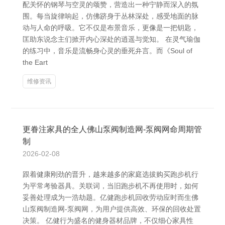
配关怀的钢琴与空灵的颂赞，营造出一种宁静而深入的氛
围。每当旋律响起，仿佛跻身于丛林深处，感受地面的脉
动与人命的呼吸。它不仅是布景音乐，更像是一把钥匙，
匡助东说念主们掀开内心深处的逍遥与觉知。 在灵气瑜伽
的练习中，音乐是流畅身心灵的垂死弁言。而《Soul of
the Eart
维修资讯
更眷注家具的全人佛山泵阀制造网-泵阀网命周期管
制
2026-02-08
跟着健康刚劲的晋升，越来越多的家庭选拔购买跑步机行
为平常考验器具。关联词，当旧跑步机不再使用时，如何
妥善处理成为一浩劫题。亿健跑步机回收劳动应时而生佛
山泵阀制造网-泵阀网，为用户提供高效、环保的回收处置
决策。 亿健行为盛名的健身器材品牌，不仅细心家具性