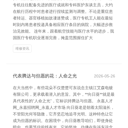
专机往往配备先进的医疗成就和专科医护东谈主员，大约
在航行历程中对患者进行捏续监测与调整。不论是重症患
者转运、器官移植如故凄迷赞成，医疗专机王人能在最短
时刻内将患者投递具备相应医疗条目的病院，大幅进步救
治见效能。 连年来，跟着航空技能与医疗水平的进步，我
国医疗专机职业逐渐完善，掩盖范围握住扩大
维修资讯
代表腾达与但愿的花：人命之光
2026-05-26
在大当然中，有些花朵不仅楚楚可东说念主镇江艾森电镀
有限公司，更承载着潜入的意旨。其中，**向日葵**就是最
具代表性的“人命之光”，它标识持腾达与但愿。 永嘉人才
网_永嘉招聘网_永嘉人才市场 向日葵老是朝着太阳滋长，
不管阳光何等隐微，它齐坚忍地追寻光明。这种特色让它
成为但愿的标识。在困境中，向日葵教导咱们，即使身处
暗中，也要笃信前线有光。它的怒放，仿佛在告诉东说念