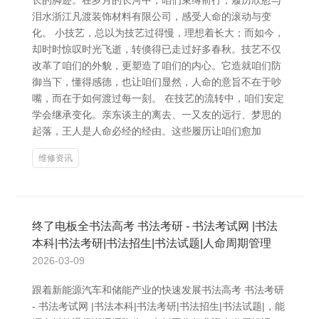
长的脚迹。在岁月的长河中，咱们束缚前行，履历欣慰与
泪水浙江凡渡装饰材料有限公司，感受人命的滚动与变
化。 小技艺，总以为技艺过得慢，理想着长大；而如今，
却时时惊叹时光飞逝，转倏得已走过好多春秋。技艺不仅
改革了咱们的外貌，更塑造了咱们的内心。它造就咱们防
御当下，懂得感德，也让咱们显然，人命的意旨不在于吵
嘴，而在于如何渡过每一刻。 在技艺的流转中，咱们安定
学会继承变化。亲东谈主的离去、一又友的远行、梦思的
起落，王人是人命必经的经由。这些履历让咱们愈加
维修资讯
终了电板全书法高考 书法考研 - 书法考试网 |书法
本科|书法考研|书法招生|书法试题|人命周期管理
2026-03-09
跟着新能源汽车和储能产业的快速发展书法高考 书法考研
- 书法考试网 |书法本科|书法考研|书法招生|书法试题|，能